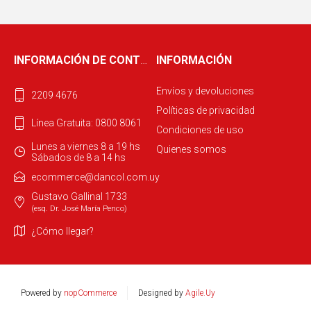
INFORMACIÓN DE CONTACTO
INFORMACIÓN
Envíos y devoluciones
2209 4676
Políticas de privacidad
Línea Gratuita: 0800 8061
Condiciones de uso
Lunes a viernes 8 a 19 hs
Quienes somos
Sábados de 8 a 14 hs
ecommerce@dancol.com.uy
Gustavo Gallinal 1733
(esq. Dr. José María Penco)
¿Cómo llegar?
Powered by
nopCommerce
Designed by
Agile.Uy