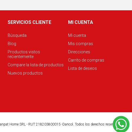
SERVICIOS CLIENTE
MI CUENTA
Búsqueda
Mi cuenta
Blog
Mis compras
Productos vistos
Direcciones
recientemente
Carrito de compras
Compare la lista de productos
Lista de deseos
Nuevos productos
anpat Home SRL - RUT 218203800015 -Dancol. Todos los derechos reservados.