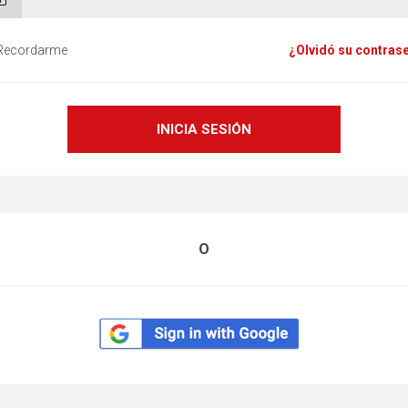
Recordarme
¿Olvidó su contras
O