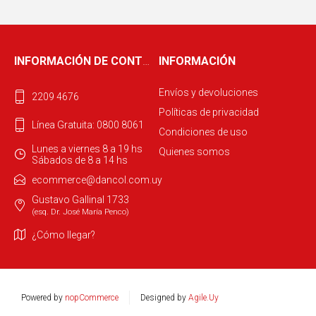
INFORMACIÓN DE CONTACTO
INFORMACIÓN
Envíos y devoluciones
2209 4676
Políticas de privacidad
Línea Gratuita: 0800 8061
Condiciones de uso
Lunes a viernes 8 a 19 hs
Quienes somos
Sábados de 8 a 14 hs
ecommerce@dancol.com.uy
Gustavo Gallinal 1733
(esq. Dr. José María Penco)
¿Cómo llegar?
Powered by
nopCommerce
Designed by
Agile.Uy