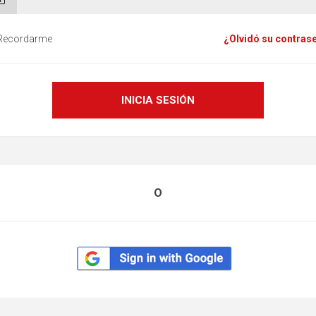
Recordarme
¿Olvidó su contras
O