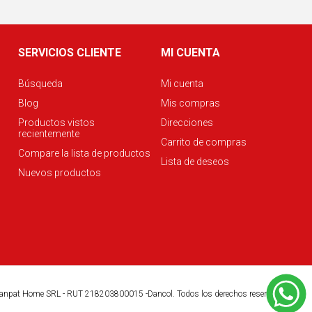
SERVICIOS CLIENTE
MI CUENTA
Búsqueda
Mi cuenta
Blog
Mis compras
Productos vistos
Direcciones
recientemente
Carrito de compras
Compare la lista de productos
Lista de deseos
Nuevos productos
anpat Home SRL - RUT 218203800015 -Dancol. Todos los derechos reservados.