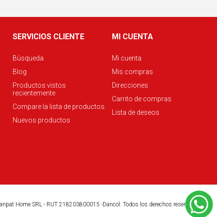
SERVICIOS CLIENTE
MI CUENTA
Búsqueda
Mi cuenta
Blog
Mis compras
Productos vistos
Direcciones
recientemente
Carrito de compras
Compare la lista de productos
Lista de deseos
Nuevos productos
anpat Home SRL - RUT 218203800015 -Dancol. Todos los derechos reservados.