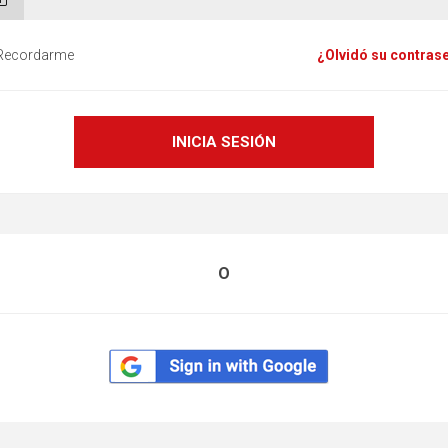
Recordarme
¿Olvidó su contras
O