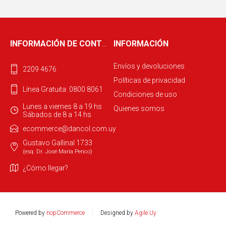
INFORMACIÓN DE CONTACTO
INFORMACIÓN
Envíos y devoluciones
2209 4676
Políticas de privacidad
Línea Gratuita: 0800 8061
Condiciones de uso
Lunes a viernes 8 a 19 hs
Quienes somos
Sábados de 8 a 14 hs
ecommerce@dancol.com.uy
Gustavo Gallinal 1733
(esq. Dr. José María Penco)
¿Cómo llegar?
Powered by
nopCommerce
Designed by
Agile.Uy