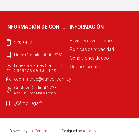
INFORMACIÓN DE CONTACTO
INFORMACIÓN
Envíos y devoluciones
2209 4676
Políticas de privacidad
Línea Gratuita: 0800 8061
Condiciones de uso
Lunes a viernes 8 a 19 hs
Quienes somos
Sábados de 8 a 14 hs
ecommerce@dancol.com.uy
Gustavo Gallinal 1733
(esq. Dr. José María Penco)
¿Cómo llegar?
Powered by
nopCommerce
Designed by
Agile.Uy