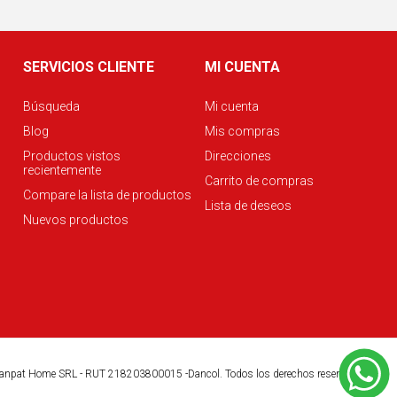
SERVICIOS CLIENTE
MI CUENTA
Búsqueda
Mi cuenta
Blog
Mis compras
Productos vistos
Direcciones
recientemente
Carrito de compras
Compare la lista de productos
Lista de deseos
Nuevos productos
anpat Home SRL - RUT 218203800015 -Dancol. Todos los derechos reservados.