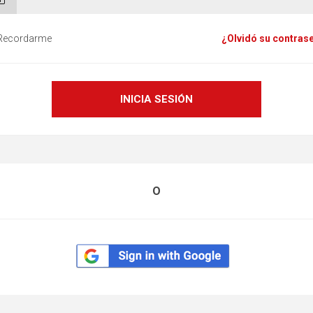
Recordarme
¿Olvidó su contras
O