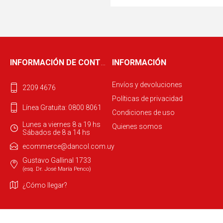
INFORMACIÓN DE CONTACTO
INFORMACIÓN
Envíos y devoluciones
2209 4676
Políticas de privacidad
Línea Gratuita: 0800 8061
Condiciones de uso
Lunes a viernes 8 a 19 hs
Quienes somos
Sábados de 8 a 14 hs
ecommerce@dancol.com.uy
Gustavo Gallinal 1733
(esq. Dr. José María Penco)
¿Cómo llegar?