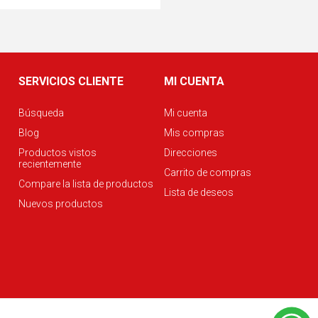
SERVICIOS CLIENTE
MI CUENTA
Búsqueda
Mi cuenta
Blog
Mis compras
Productos vistos
Direcciones
recientemente
Carrito de compras
Compare la lista de productos
Lista de deseos
Nuevos productos