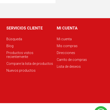
SERVICIOS CLIENTE
MI CUENTA
Búsqueda
Mi cuenta
Blog
Mis compras
Productos vistos
Direcciones
recientemente
Carrito de compras
Compare la lista de productos
Lista de deseos
Nuevos productos