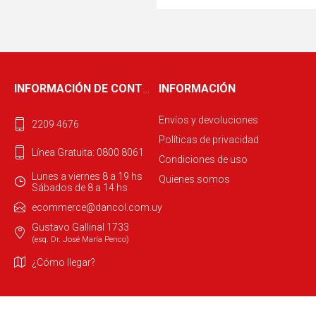
INFORMACIÓN DE CONTACTO
INFORMACIÓN
Envíos y devoluciones
2209 4676
Políticas de privacidad
Línea Gratuita: 0800 8061
Condiciones de uso
Lunes a viernes 8 a 19 hs
Quienes somos
Sábados de 8 a 14 hs
ecommerce@dancol.com.uy
Gustavo Gallinal 1733
(esq. Dr. José María Penco)
¿Cómo llegar?