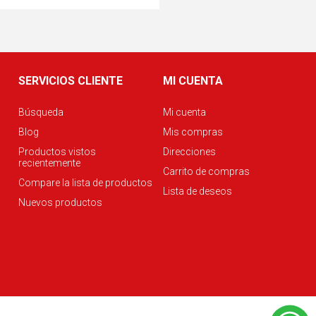
SERVICIOS CLIENTE
MI CUENTA
Búsqueda
Mi cuenta
Blog
Mis compras
Productos vistos
Direcciones
recientemente
Carrito de compras
Compare la lista de productos
Lista de deseos
Nuevos productos