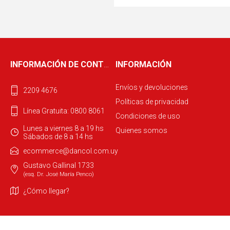
INFORMACIÓN DE CONTACTO
INFORMACIÓN
Envíos y devoluciones
2209 4676
Políticas de privacidad
Línea Gratuita: 0800 8061
Condiciones de uso
Lunes a viernes 8 a 19 hs
Quienes somos
Sábados de 8 a 14 hs
ecommerce@dancol.com.uy
Gustavo Gallinal 1733
(esq. Dr. José María Penco)
¿Cómo llegar?