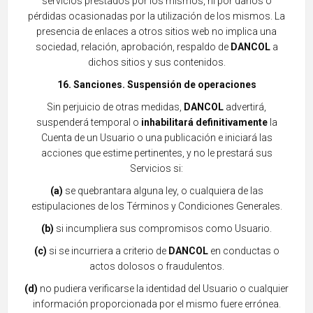
servicios prestados
por los mismos, ni por daños o
pérdidas ocasionadas por la utilización de los mismos. La
presencia de enlaces a otros sitios web no implica una
sociedad, relación, aprobación, respaldo de
DANCOL
a
dichos sitios y sus contenidos.
16. Sanciones. Suspensión de operaciones
Sin perjuicio de otras medidas,
DANCOL
advertirá,
suspenderá temporal o
inhabilitará definitivamente
la
Cuenta de un Usuario o una publicación e iniciará las
acciones que estime pertinentes, y no le prestará sus
Servicios si:
(a)
se quebrantara alguna ley, o cualquiera de las
estipulaciones de los T
érminos y Condiciones Generales.
(b)
si incumpliera sus compromisos como Usuario.
(c)
si se incurriera a criterio de
DANCOL
en conductas o
actos dolosos o fraudulentos.
(d)
no pudiera verifi
carse la identidad del Usuario o cualquier
información proporcionada por el mismo fuere errónea.