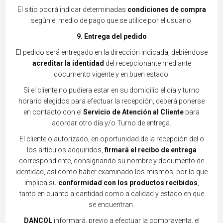
El sitio podrá indicar determinadas
condiciones de compra
según el medio de pago que se utilice por el usuario.
9. Entrega del pedido
El pedido será entregado en la d
irección indicada, debiéndose
acreditar la identidad
del recepcionante mediante
documento vigente y en buen estado.
Si el cliente no pudiera estar en su domicilio el día y turno
horario elegidos para efectuar la recepción, d
eberá ponerse
en contacto con el
Servicio de Atención al Cliente
para
acordar otro día y/o Turno de entrega.
El cliente o autorizado, en oportunidad de la recepción del o
los artícul
os adquiridos,
firmará el recibo de entrega
correspondie
nte, consignando su nombre y documento de
identidad, así como haber examinado los mismos, por lo que
implica su
conformidad con los producto
s recibidos
,
tanto
en cuanto a cantidad como a calidad y estado en que
se encuentran.
DANCOL
informará, previo a efectuar la compraventa, el