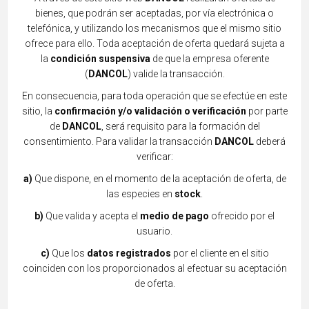
bienes,
que podrán ser aceptadas, por vía electrónica
o
telefónica, y utilizando los mecanismos que el mismo sitio
ofrece para ello. Toda aceptación de oferta quedará sujeta a
la
condición suspensiva
de que la empresa oferente
(
DANCOL
) valide la transacción.
En consecuencia, para toda operación que se efectúe en este
sitio, la
confirmación y/o validación o verificación
por parte
de
DANCOL
, será requisito para la formación del
consentimiento. Para validar la transacción
DANCOL
deberá
verificar:
a)
Que dispone, en el momento de la aceptación de oferta, de
las especies en
stock
.
b)
Que valida y acepta el
medio de pago
ofrecido por el
usuario.
c)
Que los
datos registrados
por el cliente en el sitio
coinciden con los proporcionados al efectuar su
aceptación
de oferta.