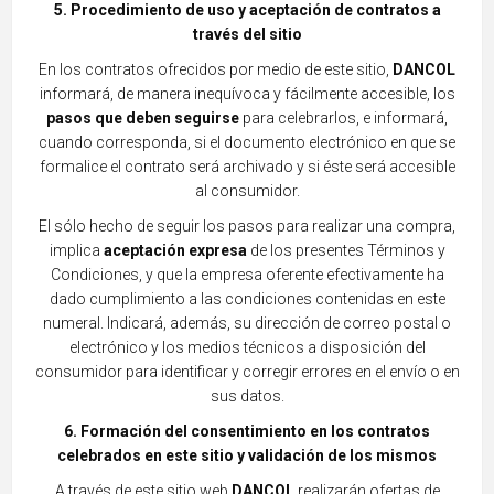
5. Pr
ocedimiento de uso y aceptación de contratos a
través del sitio
En los contratos ofrecidos por medio de este sitio,
DANCOL
informará, de manera inequívoca y fácilmente accesible, los
pasos que deben seguirse
para cel
ebrarlos, e informará,
cuando corresponda, si el documento electrónico en que se
formalice el contrato será archivado y si éste será accesible
al consumidor.
El sólo hecho de seguir los pasos para realizar un
a compra,
implica
aceptación expresa
de los presentes Términos y
Condiciones, y que la empresa oferente efectivamente ha
dado cumplimiento a las condiciones contenidas en este
numeral. Indicará, ade
más, su dirección de correo po
stal o
electrónico y los me
dios técnicos a disposición del
consumidor para identificar y corregir errores en el envío o en
sus datos.
6. Formación del consentimiento en los contratos
celebrados en este sitio y validación de los mismos
A través de este sitio web
DANCOL
realizarán ofertas de