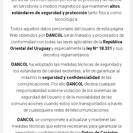
en servidores o medios magnéticos que mantienen
altos
estándares de seguridad y protección
tanto física como
tecnológica.
Todos aquellos datos personales del Usuario de esta página
Web obtenidos por
DANCOL
serán tratados y procesados de
conformidad con todas las leyes aplicables de la
República
Oriental del Uruguay
y especialmente la
ley Nº 18.331
y sus
decretos reglamentarios.
DANCOL
ha adoptado las medidas técnicas de seguridad y
los estándares de calidad existentes, a fin de garantizar al
máximo la
seguridad y confidencialidad
de las
comunicaciones. Por ello
DANCOL
declina cualquier
responsabilidad sobre la violación de los sistemas de
seguridad del Usuario o de la inviolabilidad de las
comunicaciones cuando estos son transportados a través
de cualesquiera redes de telecomunicaciones.
DANCOL
se compromete a actualizar y mantener las
medidas técnicas
que estime necesarias para garantizar la
seguridad y confidencialidad de los
Datos de Carácter