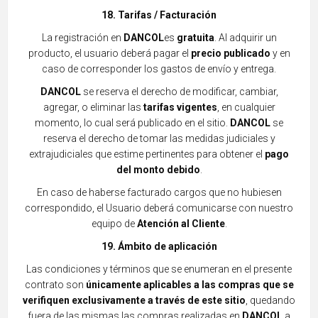
18. Tarifas / Facturación
La registración en
DANCOL
es
gratuita
. Al adquirir un
producto, el usuario deberá pagar el
precio publicado
y en
caso de corresponder los gastos d
e envío y entrega.
DANCOL
se reserva el derecho de modificar, cambiar,
agregar, o eliminar las
tarifas vigentes
, en cualquier
momento, lo cual será publicado en el sitio.
DANCOL
se
reserva el derecho de tomar las medidas judiciales y
extrajudiciales que estime pertinentes para obtener el
pago
del monto debido
.
En caso de haberse facturado cargos que no hubiesen
correspondido, el Usuario deberá comunicarse con nuestro
equipo de
Atención
al Cliente
.
19. Ámbito de aplicación
Las condiciones y términos que se enumeran en el presente
contrato son
únicamente aplicables a las compras que se
verifiquen exclusivamente a través de este sitio
, quedando
fuera de las
mismas las compras realizadas en
DANCOL
a