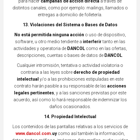
par
a hacer
campañas de acción directa
a través de
distintos canales, como por ejemplo: mailings, llamados o
entregas a domicilio de folletería.
13. Violaciones del Sistema o Bases de Datos
No está permitida ninguna acción
o uso de dispositivo,
software, u otro medio tendiente a
interferir
tanto en las
actividades y operatoria de
DANCOL
como en las ofertas,
descripciones, cuentas o bases de datos de
DANCOL
.
Cualquier intromisión, tentativa o actividad violatoria o
contraria a las leyes sobre
derecho de propiedad
intelectual
y/o a las prohibiciones estipuladas en este
contrato harán pasible a su responsable de las
acciones
legales pertinentes
, y a las sanciones previstas por este
acuerdo, así como lo hará responsable de indemnizar los
daños ocasionados.
14. Propiedad Intelectual
Los contenidos de las pantallas relativas a los servicios de
www.dancol.com
.uy
como así también la información,