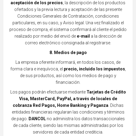
aceptación de los precios
, la descripción de los productos
ofertados y la previa lectura y aceptación de las prese
nte
Condiciones Generales de Contratación, condiciones
particulares, en su caso, y Aviso legal. Una vez finalizado el
proceso de c
ompra, el sistema confirmará al cliente el pedido
realizado por medio del envió de
e-mail
a la dirección de
correo
electrónico consignada al registrarse.
8. Medios de pago
La empresa oferente informará, en todos los casos, de
forma clara e inequívoc
a, el
precio, incluido los impuestos
,
de sus productos, así como los medios de pago y
financiación.
Los pagos podrán efectuarse mediante
Tarjetas
de Crédito
Visa, MasterCard, PayPa
l, a través de locales de
cobranza Red Pagos, Home
Banking y Paganza
. Dichas
entidades financieras regularan las condiciones y términos
de pago.
DANCOL
no administra los datos transaccionales
de cada cliente, siendo las mismas administradas por los
servidores de ca
da e
ntidad crediticia.