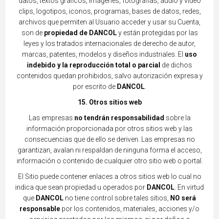
datos, textos gráficos, imágenes, fotografías, audio y video
cli
ps, logotipos, iconos, programas, bases de datos, redes,
archivos que permiten al Usuario acceder y usar su Cuenta,
son de
propiedad de DANCOL
y están protegidas por la
s
leyes y los tratados internacionales de derecho de autor,
marcas, patentes, modelos y diseños industriales. El
uso
indebido y la reproducción total o parcial
de dichos
contenidos quedan prohibidos, salvo autorización expres
a y
por escrito
de
DANCOL
.
15. Otros sitios web
Las empresas
no tendrán responsabilidad
sobre la
información proporcionada por otros sitios web y las
consecuencias que de ello se deriven. Las empresas no
garantizan, avalan ni respaldan de ninguna forma el acceso,
informaci
ón o contenido de cualquier otro sitio w
eb o portal.
El Sitio puede contener enlaces a otros sitios web lo cual no
indica que sean propiedad u operados por
DANCOL
. En virtud
que
DANCOL
no tiene control sobre tales sitios,
NO será
responsable
por los contenidos, materiales, acciones y/o