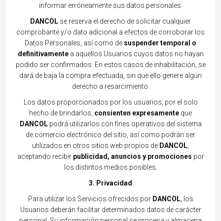
informar erróneamente sus datos personales.
DANCOL
se
reserva el derecho de solicitar cualquier
comprobante y/o dato adicional a e
fectos de corroborar los
Datos Personales, así como de
suspender temporal o
definitivamente
a aquellos Usuarios cuyos datos no hayan
podido ser confirmados. En estos casos de inhabilitación, se
dar
á de baja la compra efectuada, sin que ello genere algún
der
echo a resarcimiento.
Los datos proporcionados por los usuarios, por el solo
hecho de brindarlos,
consiente
n expresamente
que
DANCOL
podrá utilizarlos con fines operativos del sistema
de comercio
electrónico del sit
io, así como podrán ser
utilizados en otros sitios web propios de
DANCOL
,
aceptando rec
ibir
publicidad, anuncios y promociones
por
los distintos medios posibles.
3. Privacidad
Para
utilizar los Servicios ofrecidos por
DANCOL
, los
Usuarios deberán facilitar determinados datos de carácter
personal. Su información personal se procesa y almacena