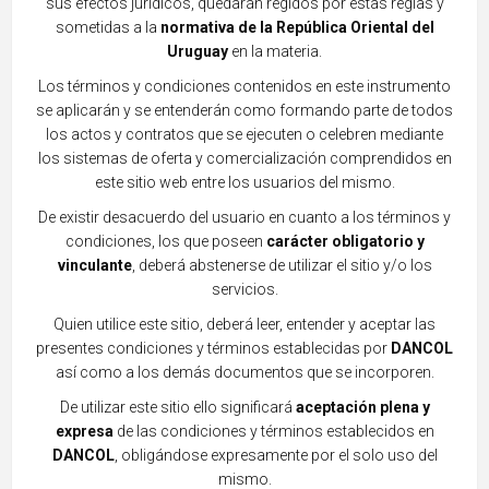
sus efectos jurídicos, quedarán regidos por estas reglas y
sometidas a la
normativa de la República Oriental del
Uruguay
en la materia.
Los términos y condiciones contenidos en este instrumento
se aplicarán y se entenderán como formando parte de todos
los actos y contratos qu
e se ejec
uten o celebren mediante
los sistemas de oferta y comercialización comprendidos en
este sitio web entre los usuarios del mismo.
De existir desacuerdo del usuario en cuanto a los términos y
condiciones, los que poseen
carácter obligatorio y
vinculante
, deberá abst
enerse de utilizar el sitio y/o los
serv
icios.
Quien utilice est
e sitio, deberá leer, entender y aceptar las
presentes condiciones y términos establecidas por
DANCOL
así como a los demás documentos que se incorporen.
De util
izar este sitio ello significará
aceptación plena y
expresa
de las co
ndiciones y términos establecidos en
DANCOL
, obligándose expresamente por el solo uso del
mismo.