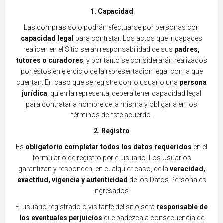
1. Capacidad
Las compras solo podrán efect
uarse por personas con
capacidad legal
para contratar. Los actos que incapaces
realicen en el Sitio serán responsabilidad de sus
padres,
tutores o curadores
, y por tanto se considerarán r
ealizados
por éstos en ejercicio de la representación legal con la que
cuentan. En caso que se registre como usuario una
persona
jurídica
, quien la represe
nta, deberá tener capacidad legal
para contratar a nombre de la misma y obligarla en los
términos de este a
cuerdo.
2. Registro
Es
obligatorio completar todos los datos requeridos
en el
formula
rio de registro por el usuario. Los Usuarios
garantizan y responden, en cualquier caso, de la
veracidad,
exactitud, vigencia y autenticidad
de los Datos Personales
ingresados.
El usuari
o registrado o
visitante del sitio s
erá
responsable de
los eventuales perjuicios
que padezca a consecuencia de