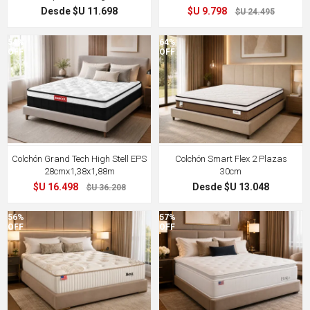
Desde $U 11.698
$U 9.798
$U 24.495
54%
64%
OFF
OFF
Colchón Grand Tech High Stell EPS
Colchón Smart Flex 2 Plazas
28cmx1,38x1,88m
30cm
$U 16.498
Desde $U 13.048
$U 36.208
56%
57%
OFF
OFF