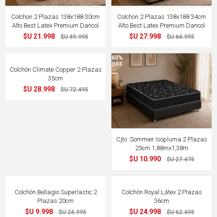
Colchon 2 Plazas 138x188 30cm
Colchon 2 Plazas 138x188 34cm
Alto Best Latex Premium Dancol
Alto Best Latex Premium Dancol
$U 21.998
$U 27.998
$U 49.995
$U 64.995
60%
60%
OFF
OFF
Colchón Climate Copper 2 Plazas
35cm
$U 28.998
$U 72.495
Cjto. Sommier Isopluma 2 Plazas
25cm.1,88mx1,38m
$U 10.990
$U 27.475
60%
60%
OFF
OFF
Colchón Bellagio Superlastic 2
Colchón Royal Látex 2 Plazas
Plazas 20cm
36cm
$U 9.998
$U 24.998
$U 24.995
$U 62.495