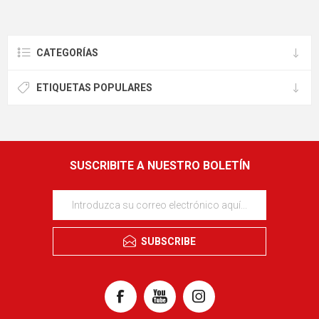
OFF
OFF
Conjunto sommier baulera Apolo
Conjunto sommier baulera Atlanta
D45 25cmx1,98x1,78m
Pro Black ME EPS
22cmx1,88x1,38m
$U 54.056
$U 25.537
$U 90.093
$U 63.842
60%
60%
OFF
OFF
Conjunto sommier baulera Atlanta
Conjunto sommier baulera Atlanta
Pro Black ME EPS
Pro Black ME EPS
22cmx1,98x1,78m
22cmx2,03x1,93m
$U 42.689
$U 48.841
$U 106.722
$U 122.102
CATEGORÍAS