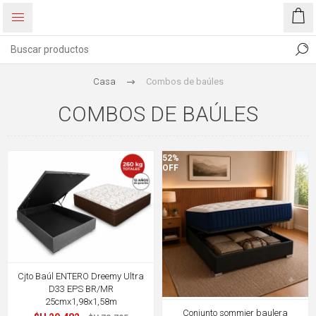
Casa
Combos de baúles
COMBOS DE BAÚLES
60%
52%
OFF
OFF
Cjto Baúl ENTERO Dreemy Ultra
D33 EPS BR/MR
25cmx1,98x1,58m
Conjunto sommier baulera