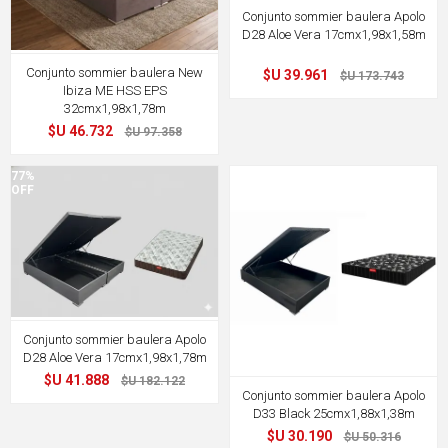
Conjunto sommier baulera Apolo
D28 Aloe Vera 17cmx1,98x1,58m
$U 39.961
$U 173.743
Conjunto sommier baulera New
Ibiza ME HSS EPS
32cmx1,98x1,78m
$U 46.732
$U 97.358
77%
40%
OFF
OFF
Conjunto sommier baulera Apolo
D28 Aloe Vera 17cmx1,98x1,78m
$U 41.888
$U 182.122
Conjunto sommier baulera Apolo
D33 Black 25cmx1,88x1,38m
$U 30.190
$U 50.316