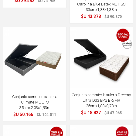
$U 29.482
$U 73.705
Carolina Blue Latex ME HSS
33cmx1,88x1,38m
$U 43.378
$U 90.370
52%
60%
OFF
OFF
Conjunto sommier baulera Dreemy
Conjunto sommier baulera
Ultra D33 EPS BR/MR
Climate ME EPS
25cmx1,88x0,78m
35cmx2,03x1,93m
$U 18.827
$U 47.065
$U 50.166
$U 104.511
60%
60%
OFF
OFF