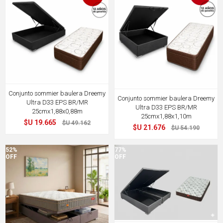
Conjunto sommier baulera Dreemy
Conjunto sommier baulera Dreemy
Ultra D33 EPS BR/MR
Ultra D33 EPS BR/MR
25cmx1,88x0,88m
25cmx1,88x1,10m
$U 19.665
$U 49.162
$U 21.676
$U 54.190
52%
77%
OFF
OFF