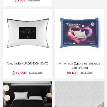
$U 633
$U 2.095
80%
60%
OFF
OFF
Almohada NUAGE 400H 50x70
Almohada Zypora estampada
Simil Pluma
$U 2.990
$U 633
$U 15.303
$U 1.583