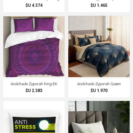
$U 4.374
$U 1.465
Acolchado Zyporah King-EK
Acolchado Zyporah Queen
$U 2.383
$U 1.970
60%
60%
OFF
OFF