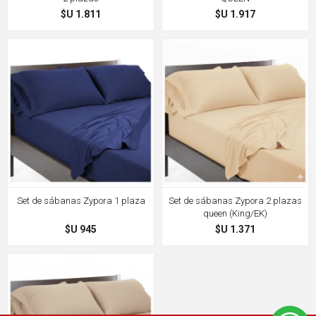
$U 1.811
$U 1.917
Set de sábanas Zypora 1 plaza
Set de sábanas Zypora 2 plazas
queen (King/EK)
$U 945
$U 1.371