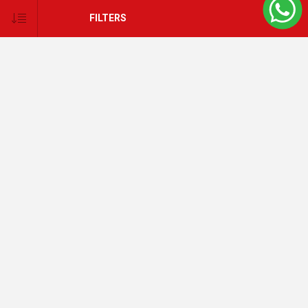
FILTERS
Set de sábanas Zypora 2 plazas
sommier (2 plazas/Queen)
$U 1.238
CATEGORÍAS
ETIQUETAS POPULARES