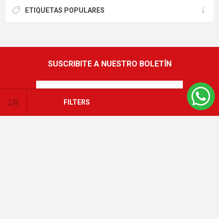
23cmx1,88X0,78m
$U 42.031
$U 15.250
$U 182.743
$U 66.303
60%
60%
OFF
OFF
FILTERS
Conjunto Sommier Colchón APL
Marinera Sublime 090x190
Bral 25cmx1,88x0,78
$U 7.590
$U 21.926
$U 18.975
$U 54.815
60%
OFF
Sommier 2 Plazas Con Box New
Cjto. Baulera 2 Plazas 138x188
Ibiza Resortes Pocket
34cm Alto Best Latex Premium
$U 22.668
$U 42.038
$U 105.095