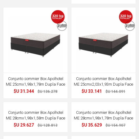
77%
77%
OFF
OFF
Conjunto sommier Box Apolhotel
Conjunto sommier Box Apolhotel
ME 25cmx1,98x1,78m Dupla Face
ME 25cmx2,03x1,93m Dupla Face
$U 31.344
$U 33.141
$U 136.278
$U 144.091
77%
77%
OFF
OFF