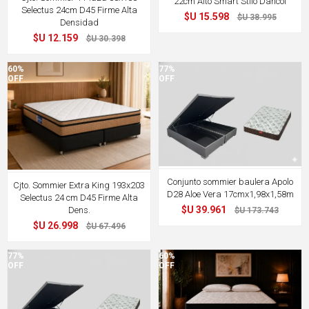
22cm Alto Smart Stilo Dancol
Selectus 24cm D45 Firme Alta
$U 15.598
$U 38.995
Densidad
$U 12.159
$U 30.398
60%
77%
OFF
OFF
Conjunto sommier baulera Apolo
Cjto. Sommier Extra King 193x203
D28 Aloe Vera 17cmx1,98x1,58m
Selectus 24 cm D45 Firme Alta
$U 39.961
Dens.
$U 173.743
$U 26.998
$U 67.496
77%
60%
OFF
OFF