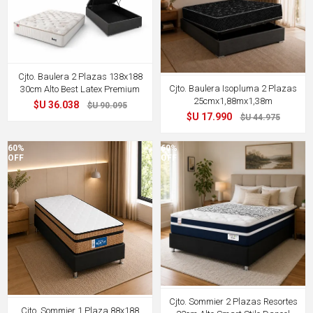
Cjto. Baulera 2 Plazas 138x188
Cjto. Baulera Isopluma 2 Plazas
30cm Alto Best Latex Premium
25cmx1,88mx1,38m
$U 36.038
$U 90.095
$U 17.990
$U 44.975
60%
60%
OFF
OFF
Cjto. Sommier 2 Plazas Resortes
Cjto. Sommier 1 Plaza 88x188