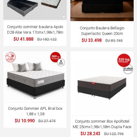
Conjunto sommier baulera Apolo
Conjunto Baulera Bellagio
D28 Aloe Vera 17cmx1,98x1,78m
Superlastic Queen 20cm
$U 41.888
$U 182.122
$U 33.498
$U 83.745
60%
77%
OFF
OFF
Conjunto Sommier APL Bral box
1,88 x 1,38
$U 10.990
Conjunto sommier Box Apolhotel
$U 27.475
ME 25cmx1,98x1,58m Dupla Face
$U 28.243
$U 122.796