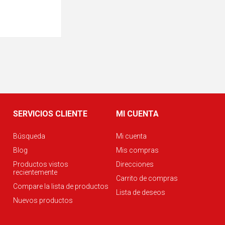
SERVICIOS CLIENTE
MI CUENTA
Búsqueda
Mi cuenta
Blog
Mis compras
Productos vistos
Direcciones
recientemente
Carrito de compras
Compare la lista de productos
Lista de deseos
Nuevos productos