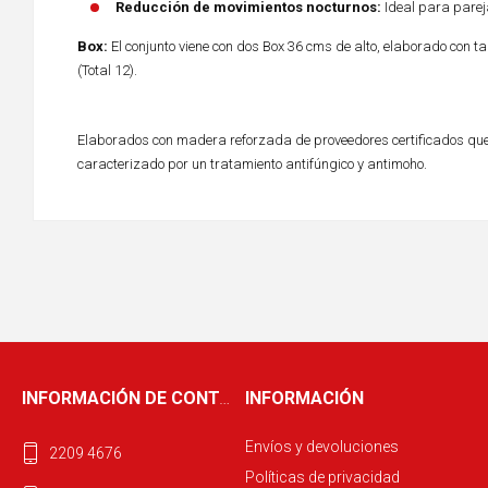
Reducción de movimientos nocturnos:
Ideal para parej
Box:
El conjunto viene con dos Box 36 cms de alto, elaborado con 
(Total 12).
Elaborados con madera reforzada de proveedores certificados que 
caracterizado por un tratamiento antifúngico y antimoho.
INFORMACIÓN DE CONTACTO
INFORMACIÓN
Envíos y devoluciones
2209 4676
Políticas de privacidad