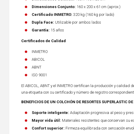
Dimensiones Conjunto:
160 x 200 x 61 cm (aprox.)
Certificado INMETRO:
320 kg (160 kg por lado)
Dupla Face:
Utilizable por ambos lados
Garantía:
15 años
Certificados de Calidad
INMETRO
ABICOL
ABNT
ISO 9001
El ABICOL, ABNT y el INMETRO certifican la producción y calidad 
una etiqueta con su certificado y número de registro correspondient
BENEFICIOS DE UN COLCHÓN DE RESORTES SUPERLASTIC D
Soporte inteligente:
Adaptación progresiva al peso y presi
Mayor vida útil:
Materiales resistentes que conservan su es
Confort superior:
Firmeza equilibrada con sensación envol