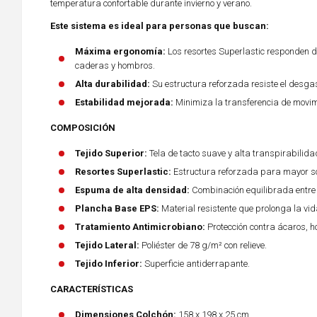
temperatura confortable durante invierno y verano.
Este sistema es ideal para personas que buscan:
Máxima ergonomía:
Los resortes Superlastic responden d
caderas y hombros.
Alta durabilidad:
Su estructura reforzada resiste el desga
Estabilidad mejorada:
Minimiza la transferencia de movim
COMPOSICIÓN
Tejido Superior:
Tela de tacto suave y alta transpirabilida
Resortes Superlastic:
Estructura reforzada para mayor so
Espuma de alta densidad:
Combinación equilibrada entre f
Plancha Base EPS:
Material resistente que prolonga la vida
Tratamiento Antimicrobiano:
Protección contra ácaros, h
Tejido Lateral:
Poliéster de 78 g/m² con relieve.
Tejido Inferior:
Superficie antiderrapante.
CARACTERÍSTICAS
Dimensiones Colchón:
158 x 198 x 25 cm