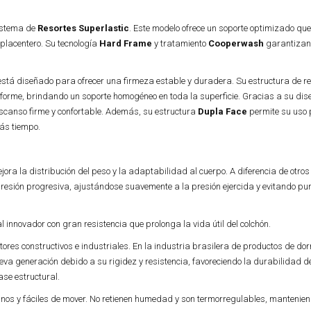
sistema de
Resortes Superlastic
. Este modelo ofrece un soporte optimizado qu
placentero. Su tecnología
Hard Frame
y tratamiento
Cooperwash
garantizan
stá diseñado para ofrecer una firmeza estable y duradera. Su estructura de re
niforme, brindando un soporte homogéneo en toda la superficie. Gracias a su dis
scanso firme y confortable. Además, su estructura
Dupla Face
permite su uso
más tiempo.
a la distribución del peso y la adaptabilidad al cuerpo. A diferencia de otros
esión progresiva, ajustándose suavemente a la presión ejercida y evitando pu
 innovador con gran resistencia que prolonga la vida útil del colchón.
ores constructivos e industriales. En la industria brasilera de productos de dor
a generación debido a su rigidez y resistencia, favoreciendo la durabilidad de
ase estructural.
vianos y fáciles de mover. No retienen humedad y son termorregulables, mantenie