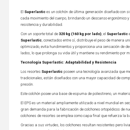
El
Superlastic
es un colchón de última generación diseñado con 
cada movimiento del cuerpo, brindando un descanso ergonómico y 
resistencia y durabilidad.
Con un soporte total de
320 kg (160 kg por lado)
, el
Superlastic
e
Superlastic
, conectados entre sí, distribuye el peso de manera u
optimizado, evita hundimientos y proporciona una sensación de de
lados, lo que prolonga su vida útil y mantiene su rendimiento por 
Tecnología Superlastic: Adaptabilidad y Resistencia
Los resortes
Superlastic
poseen una tecnología avanzada que mejor
tradicionales, están diseñados con una mayor capacidad de compr
presión.
Este colchón posee una base de espuma de poliestireno, un material
El EPS es un material ampliamente utilizado a nivel mundial en sect
gran demanda para la fabricación de colchones ortopédicos de nuev
colchones de resortes se emplea como capa final que refuerza la b
Gracias a sus virtudes, los colchones resultan resistentes pero li