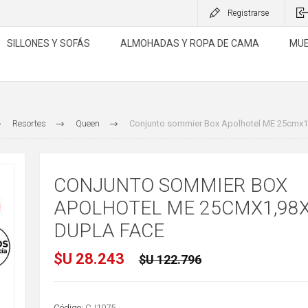
Registrarse
SILLONES Y SOFÁS
ALMOHADAS Y ROPA DE CAMA
MUE
Resortes
Queen
Conjunto sommier Box Apolhotel ME 25cmx1
CONJUNTO SOMMIER BOX
APOLHOTEL ME 25CMX1,98
DUPLA FACE
$U 28.243
$U 122.796
Código:
CJ1075