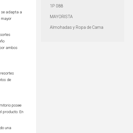
1P 088
e se adapta a
MAYORISTA
 mayor
Almohadas y Ropa de Cama
sortes
eño
 por ambos
 resortes
ntos de
mitorio posee
l producto. En
ndo una