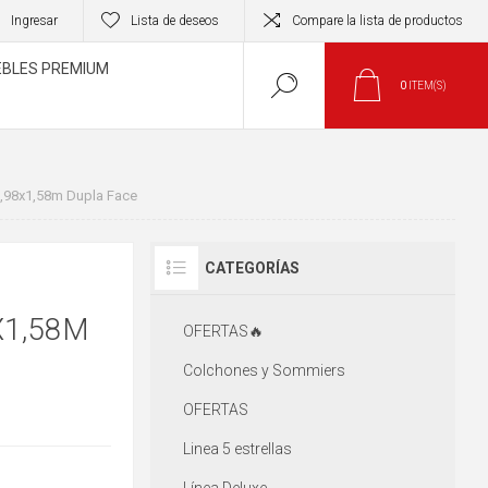
Ingresar
Lista de deseos
Compare la lista de productos
BLES PREMIUM
0
ITEM(S)
,98x1,58m Dupla Face
CATEGORÍAS
X1,58M
OFERTAS🔥
Colchones y Sommiers
OFERTAS
Linea 5 estrellas