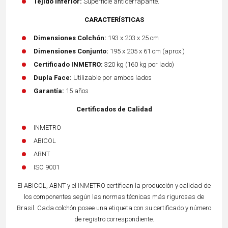
Tejido Inferior:
Superficie antiderrapante.
CARACTERÍSTICAS
Dimensiones Colchón:
193 x 203 x 25 cm
Dimensiones Conjunto:
195 x 205 x 61 cm (aprox.)
Certificado INMETRO:
320 kg (160 kg por lado)
Dupla Face:
Utilizable por ambos lados
Garantía:
15 años
Certificados de Calidad
INMETRO
ABICOL
ABNT
ISO 9001
El ABICOL, ABNT y el INMETRO certifican la producción y calidad de
los componentes según las normas técnicas más rigurosas de
Brasil. Cada colchón posee una etiqueta con su certificado y número
de registro correspondiente.