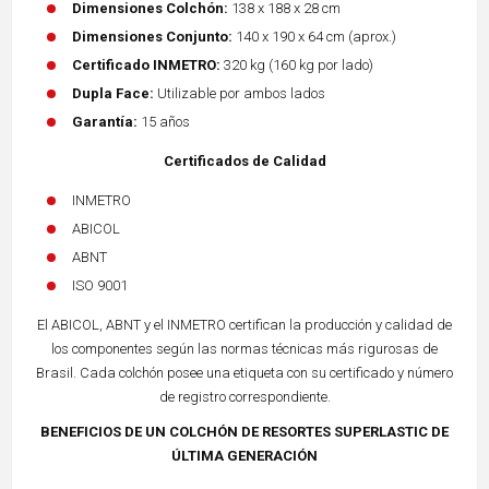
Dimensiones Colchón:
138 x 188 x 28 cm
Dimensiones Conjunto:
140 x 190 x 64 cm (aprox.)
Certificado INMETRO:
320 kg (160 kg por lado)
Dupla Face:
Utilizable por ambos lados
Garantía:
15 años
Certificados de Calidad
INMETRO
ABICOL
ABNT
ISO 9001
El ABICOL, ABNT y el INMETRO certifican la producción y calidad de
los componentes según las normas técnicas más rigurosas de
Brasil. Cada colchón posee una etiqueta con su certificado y número
de registro correspondiente.
BENEFICIOS DE UN COLCHÓN DE RESORTES SUPERLASTIC DE
ÚLTIMA GENERACIÓN