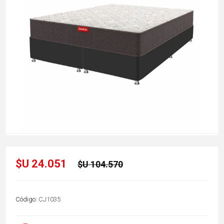
$U 24.051
$U 104.570
Código:
CJ1035