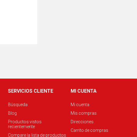
SERVICIOS CLIENTE
MI CUENTA
Búsqueda
Mi cuenta
Blog
Mis compras
Productos vistos
Direcciones
recientemente
Carrito de compras
Compare la lista de productos