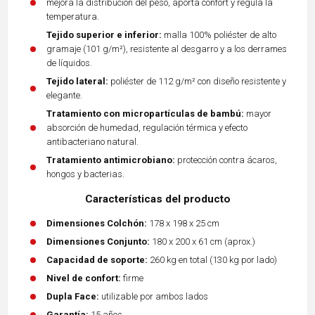
mejora la distribución del peso, aporta confort y regula la
temperatura.
Tejido superior e inferior:
malla 100% poliéster de alto
gramaje (101 g/m²), resistente al desgarro y a los derrames
de líquidos.
Tejido lateral:
poliéster de 112 g/m² con diseño resistente y
elegante.
Tratamiento con micropartículas de bambú:
mayor
absorción de humedad, regulación térmica y efecto
antibacteriano natural.
Tratamiento antimicrobiano:
protección contra ácaros,
hongos y bacterias.
Características del producto
Dimensiones Colchón:
178 x 198 x 25 cm
Dimensiones Conjunto:
180 x 200 x 61 cm (aprox.)
Capacidad de soporte:
260 kg en total (130 kg por lado)
Nivel de confort:
firme
Dupla Face:
utilizable por ambos lados
Garantía:
15 años