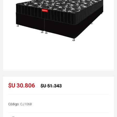
$U 30.806
$U 51.343
Código:
CJ1068