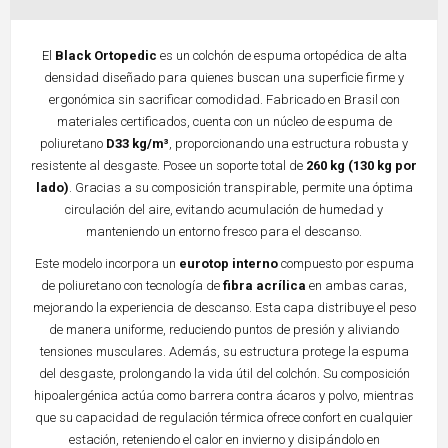
El
Black Ortopedic
es un colchón de espuma ortopédica de alta
densidad diseñado para quienes buscan una superficie firme y
ergonómica sin sacrificar comodidad. Fabricado en Brasil con
materiales certificados, cuenta con un núcleo de espuma de
poliuretano
D33 kg/m³
, proporcionando una estructura robusta y
resistente al desgaste. Posee un soporte total de
260 kg (130 kg por
lado)
. Gracias a su composición transpirable, permite una óptima
circulación del aire, evitando acumulación de humedad y
manteniendo un entorno fresco para el descanso.
Este modelo incorpora un
eurotop interno
compuesto por espuma
de poliuretano con tecnología de
fibra acrílica
en ambas caras,
mejorando la experiencia de descanso. Esta capa distribuye el peso
de manera uniforme, reduciendo puntos de presión y aliviando
tensiones musculares. Además, su estructura protege la espuma
del desgaste, prolongando la vida útil del colchón. Su composición
hipoalergénica actúa como barrera contra ácaros y polvo, mientras
que su capacidad de regulación térmica ofrece confort en cualquier
estación, reteniendo el calor en invierno y disipándolo en