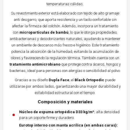
temperaturas cálidas.
Su revestimiento exterior está elaborado con tejido de alto gramaje
anti desgarro, que aporta resistencia y un tacto confortable sin
afectar la firmeza del colchón. Además, incorpora un tratamiento
con
micropartículas de bambú
, lo que le otorga propiedades
antibacterianas y desodorizantes naturales, ayudando a mantener
un ambiente de descanso más fresco e higiénico. Este tratamiento
potencia la absorción de la humedad, evitando la acumulación de
olores y favoreciendo la regulación térmica. También cuenta con un
tratamiento antimicrobiano
que protege contra ácaros, hongos y
bacterias, ideal para personas con alergias o sensibilidad al polvo.
Gracias a su diseño
Dupla Face
, el
Black Ortopedic
puede
utilizarse por ambos lados, garantizando una mayor durabilidad y
estabilidad estructural con el tiempo.
Composición y materiales
Núcleo de espuma ortopédica D33 kg/m³:
alta densidad
para un soporte firme y duradero.
Eurotop interno con manta acrílica (en ambas caras):