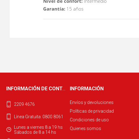
Nivel de confort:
Intermedio
Garantía:
15 años
INFORMACIÓN DE CONTACTO
INFORMACIÓN
Envíos y devoluciones
2209 4676
Políticas de privacidad
Línea Gratuita: 0800 8061
Condiciones de uso
Lunes a viernes 8 a 19 hs
Quienes somos
Sábados de 8 a 14 hs