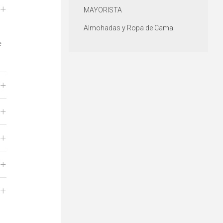
+
MAYORISTA
Almohadas y Ropa de Cama
e
+
+
+
+
+