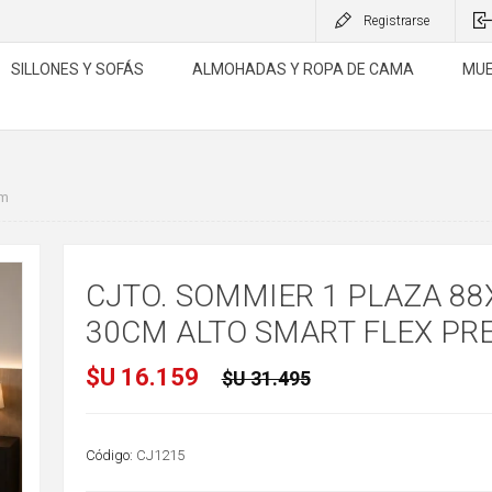
Registrarse
SILLONES Y SOFÁS
ALMOHADAS Y ROPA DE CAMA
MUE
um
CJTO. SOMMIER 1 PLAZA 88
30CM ALTO SMART FLEX PR
$U 16.159
$U 31.495
Código:
CJ1215