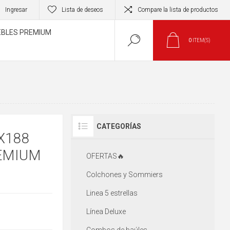
Ingresar
Lista de deseos
Compare la lista de productos
BLES PREMIUM
0
ITEM(S)
CATEGORÍAS
X188
EMIUM
OFERTAS🔥
Colchones y Sommiers
Linea 5 estrellas
Línea Deluxe