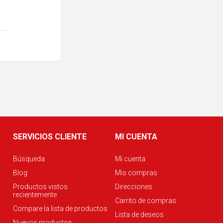
SERVICIOS CLIENTE
MI CUENTA
Búsqueda
Mi cuenta
Blog
Mis compras
Productos vistos
Direcciones
recientemente
Carrito de compras
Compare la lista de productos
Lista de deseos
Nuevos productos