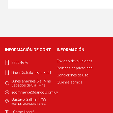
INFORMACIÓN DE CONTACTO
INFORMACIÓN
Envíos y devoluciones
2209 4676
Políticas de privacidad
Línea Gratuita: 0800 8061
Condiciones de uso
Lunes a viernes 8 a 19 hs
Quienes somos
Sábados de 8 a 14 hs
ecommerce@dancol.com.uy
Gustavo Gallinal 1733
(esq. Dr. José María Penco)
¿Cómo llegar?