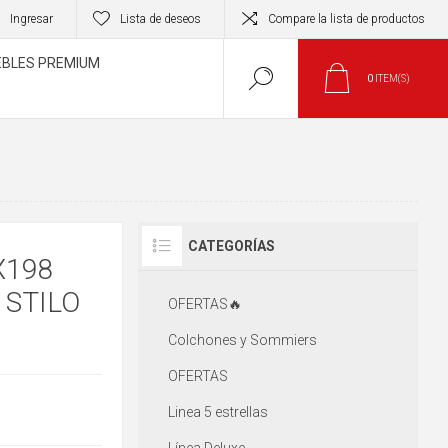
Ingresar
Lista de deseos
Compare la lista de productos
BLES PREMIUM
0
ITEM(S)
CATEGORÍAS
X198
 STILO
OFERTAS🔥
Colchones y Sommiers
OFERTAS
Linea 5 estrellas