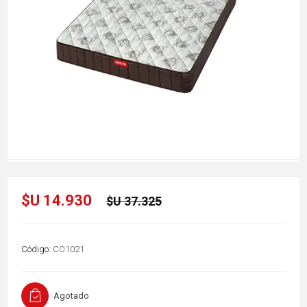
$U 14.930
$U 37.325
Código:
CO1021
Agotado