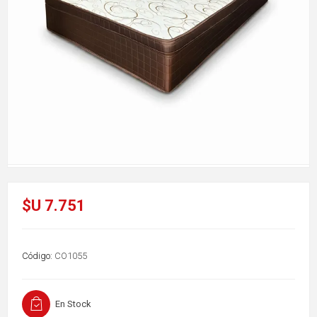
$U 7.751
Código:
CO1055
En Stock