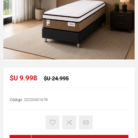
$U 9.998
$U 24.995
Código:
20220401678