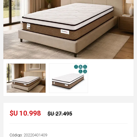
$U 10.998
$U 27.495
Código:
20220401409