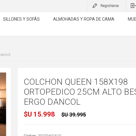
Registrarse
SILLONES Y SOFÁS
ALMOHADAS Y ROPA DE CAMA
MUE
Dancol
COLCHON QUEEN 158X198
ORTOPEDICO 25CM ALTO BE
ERGO DANCOL
$U 15.998
$U 39.995
Código:
20220401510