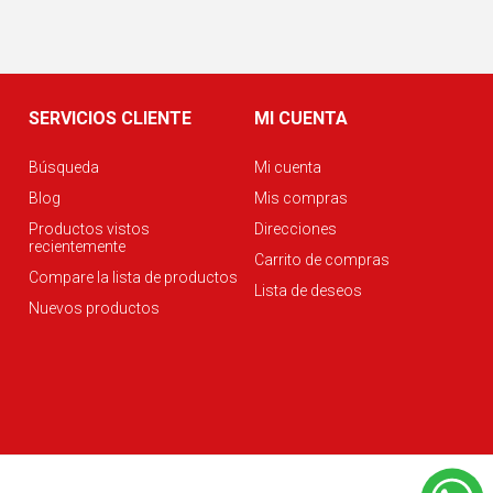
SERVICIOS CLIENTE
MI CUENTA
Búsqueda
Mi cuenta
Blog
Mis compras
Productos vistos
Direcciones
recientemente
Carrito de compras
Compare la lista de productos
Lista de deseos
Nuevos productos