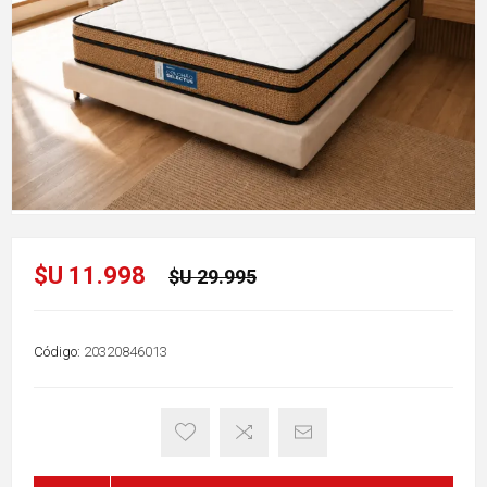
$U 11.998
$U 29.995
Código:
20320846013