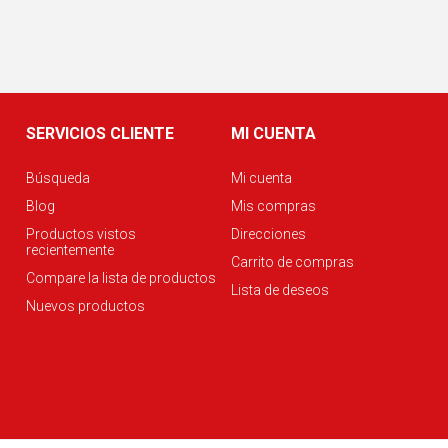
SERVICIOS CLIENTE
MI CUENTA
Búsqueda
Mi cuenta
Blog
Mis compras
Productos vistos
Direcciones
recientemente
Carrito de compras
Compare la lista de productos
Lista de deseos
Nuevos productos