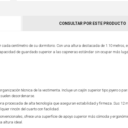
CONSULTAR POR ESTE PRODUCTO
 cada centímetro de su dormitorio. Con una altura destacada de 1.10 metros, 
a capacidad de guardado superior a las cajoneras estándar sin ocupar más luga
anización técnica de la vestimenta. Incluye un cajón superior tipo joyero o pa
e suelen desordenarse.
a procesada de alta tecnología que aseguran estabilidad y firmeza. Sus 12 
quier rincón del cuarto con facilidad.
convencionales, ofrece una superficie de apoyo superior más cómoda y ergonómi
a altura ideal.