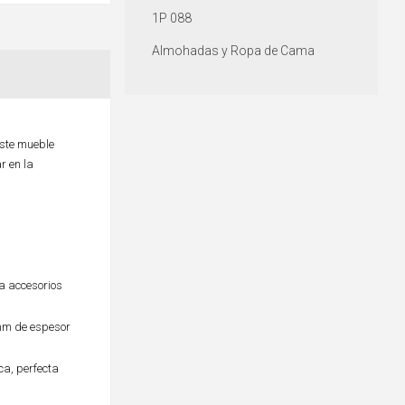
1P 088
Almohadas y Ropa de Cama
este mueble
r en la
ra accesorios
mm de espesor
ca, perfecta