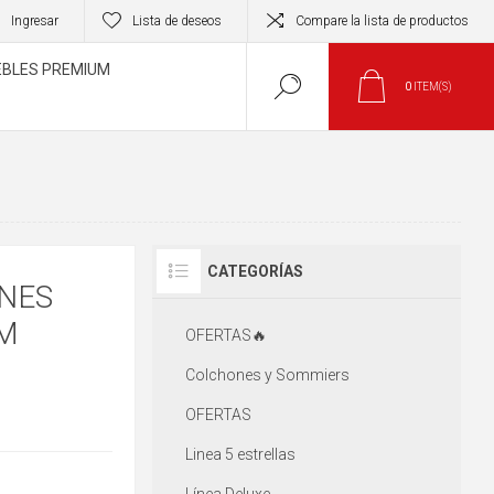
Ingresar
Lista de deseos
Compare la lista de productos
BLES PREMIUM
0
ITEM(S)
CATEGORÍAS
NES
0M
OFERTAS🔥
Colchones y Sommiers
OFERTAS
Linea 5 estrellas