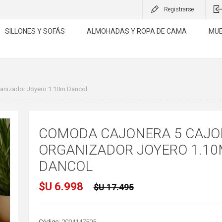
Registrarse
SILLONES Y SOFÁS
ALMOHADAS Y ROPA DE CAMA
MUE
anizador Joyero 1.10m Dancol
COMODA CAJONERA 5 CAJO
ORGANIZADOR JOYERO 1.1
DANCOL
$U 6.998
$U 17.495
Código:
2004147505