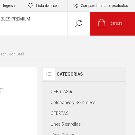
Ingresar
Lista de deseos
Compare la lista de productos
BLES PREMIUM
0
ITEM(S)
ch High Stell
CATEGORÍAS
T
OFERTAS🔥
Colchones y Sommiers
OFERTAS
Linea 5 estrellas