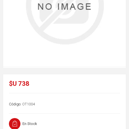
$U 738
Código:
OT1004
En Stock