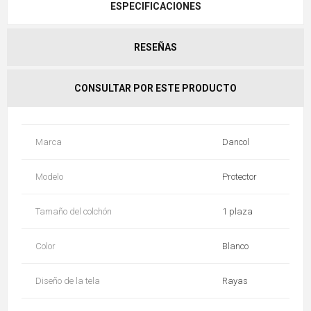
ESPECIFICACIONES
RESEÑAS
CONSULTAR POR ESTE PRODUCTO
Marca
Dancol
Modelo
Protector
Tamaño del colchón
1 plaza
Color
Blanco
Diseño de la tela
Rayas