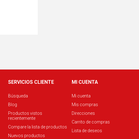
SERVICIOS CLIENTE
MI CUENTA
Búsqueda
Mi cuenta
Blog
Mis compras
Productos vistos
Direcciones
recientemente
Carrito de compras
Compare la lista de productos
Lista de deseos
Nuevos productos