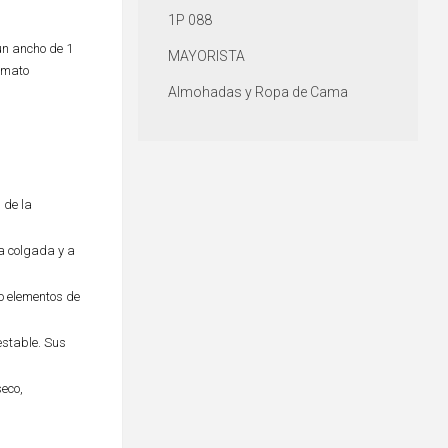
1P 088
un ancho de 1
MAYORISTA
ormato
Almohadas y Ropa de Cama
 de la
pa colgada y a
o elementos de
estable. Sus
seco,