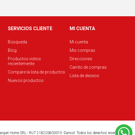
SERVICIOS CLIENTE
MI CUENTA
Búsqueda
Mi cuenta
Blog
Mis compras
Productos vistos
Direcciones
recientemente
Carrito de compras
Compare la lista de productos
Lista de deseos
Nuevos productos
anpat Home SRL - RUT 218203800015 -Dancol. Todos los derechos reservados.