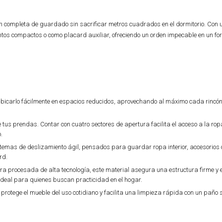
n completa de guardado sin sacrificar metros cuadrados en el dormitorio. Con 
ntos compactos o como placard auxiliar, ofreciendo un orden impecable en un f
ubicarlo fácilmente en espacios reducidos, aprovechando al máximo cada rincón
 tus prendas. Contar con cuatro sectores de apertura facilita el acceso a la ro
.
stemas de deslizamiento ágil, pensados para guardar ropa interior, accesorios 
rd.
 procesada de alta tecnología, este material asegura una estructura firme y 
 ideal para quienes buscan practicidad en el hogar.
protege el mueble del uso cotidiano y facilita una limpieza rápida con un paño 