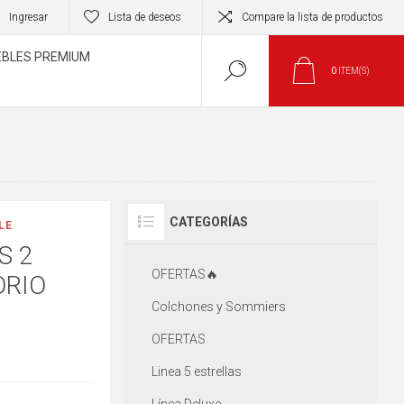
Ingresar
Lista de deseos
Compare la lista de productos
BLES PREMIUM
0
ITEM(S)
CATEGORÍAS
LE
S 2
OFERTAS🔥
ORIO
Colchones y Sommiers
OFERTAS
Linea 5 estrellas