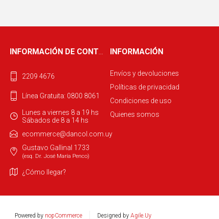
INFORMACIÓN DE CONTACTO
INFORMACIÓN
Envíos y devoluciones
2209 4676
Políticas de privacidad
Línea Gratuita: 0800 8061
Condiciones de uso
Lunes a viernes 8 a 19 hs
Quienes somos
Sábados de 8 a 14 hs
ecommerce@dancol.com.uy
Gustavo Gallinal 1733
(esq. Dr. José María Penco)
¿Cómo llegar?
Powered by
nopCommerce
Designed by
Agile.Uy