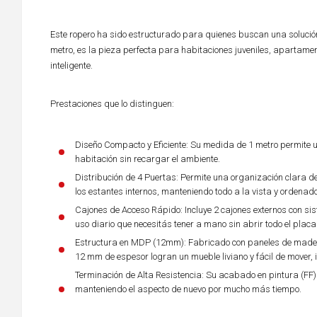
Este ropero ha sido estructurado para quienes buscan una solució
metro, es la pieza perfecta para habitaciones juveniles, apartame
inteligente.
Prestaciones que lo distinguen:
Diseño Compacto y Eficiente: Su medida de 1 metro permite 
habitación sin recargar el ambiente.
Distribución de 4 Puertas: Permite una organización clara de
los estantes internos, manteniendo todo a la vista y ordenado
Cajones de Acceso Rápido: Incluye 2 cajones externos con si
uso diario que necesitás tener a mano sin abrir todo el placa
Estructura en MDP (12mm): Fabricado con paneles de madera
12 mm de espesor logran un mueble liviano y fácil de mover,
Terminación de Alta Resistencia: Su acabado en pintura (FF) 
manteniendo el aspecto de nuevo por mucho más tiempo.