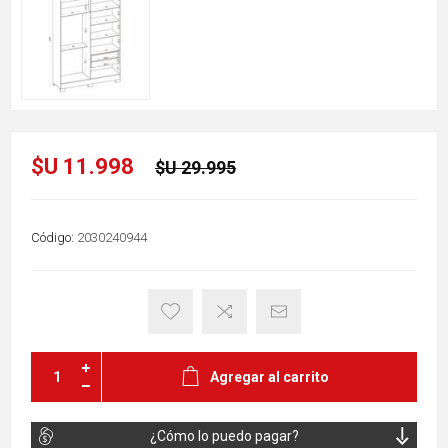
$U 11.998
$U 29.995
Código:
2030240944
Agregar al carrito
¿Cómo lo puedo pagar?