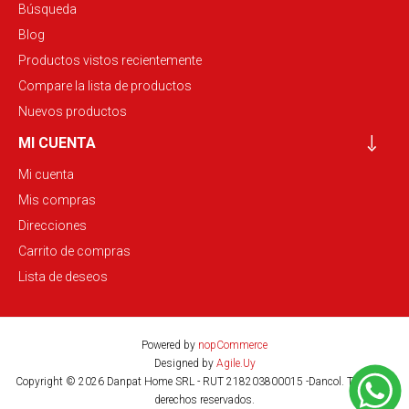
Búsqueda
Blog
Productos vistos recientemente
Compare la lista de productos
Nuevos productos
MI CUENTA
Mi cuenta
Mis compras
Direcciones
Carrito de compras
Lista de deseos
Powered by
nopCommerce
Designed by
Agile.Uy
Copyright © 2026 Danpat Home SRL - RUT 218203800015 -Dancol. Todos los
derechos reservados.