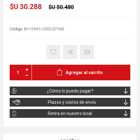
$U 30.288
$U 50.480
Código:
BH13941+2003207943
Agregar al carrito
¿Cómo lo puedo pagar?
Plazos y costos de envío
Retira en nuestro local