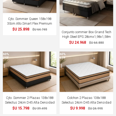
Cjto. Sommier Queen 158x198
30cm Alto Smart Flex Premium
$U 25.898
$U 64.745
Conjunto sommier Box Grand Tech
High Steel EPS 28cmx1,98x1,58m
$U 24.968
$U 64.880
60%
60%
OFF
OFF
Cjto. Sommier 2 Plazas 138x188
Colchon 2 Plazas 138x188
Selectus 24cm D45 Alta Densidad
Selectus 24cm D45 Alta Densidad
$U 15.798
$U 9.998
$U 39.495
$U 24.995