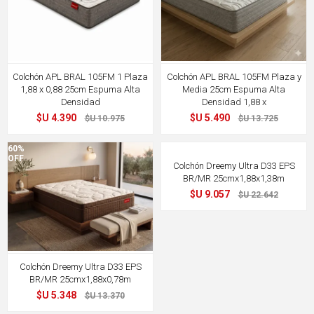
Colchón APL BRAL 105FM 1 Plaza
Colchón APL BRAL 105FM Plaza y
1,88 x 0,88 25cm Espuma Alta
Media 25cm Espuma Alta
Densidad
Densidad 1,88 x
$U 4.390
$U 5.490
$U 10.975
$U 13.725
60%
60%
OFF
OFF
Colchón Dreemy Ultra D33 EPS
BR/MR 25cmx1,88x1,38m
$U 9.057
$U 22.642
Colchón Dreemy Ultra D33 EPS
BR/MR 25cmx1,88x0,78m
$U 5.348
$U 13.370