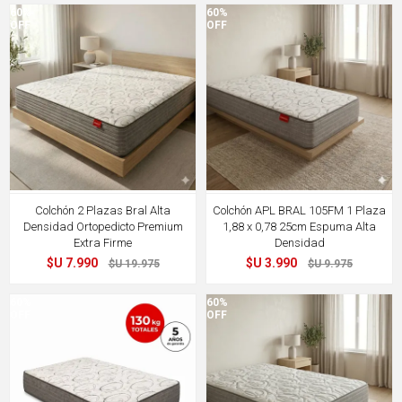
60%
60%
OFF
OFF
Colchón 2 Plazas Bral Alta
Colchón APL BRAL 105FM 1 Plaza
Densidad Ortopedicto Premium
1,88 x 0,78 25cm Espuma Alta
Extra Firme
Densidad
$U 7.990
$U 3.990
$U 19.975
$U 9.975
60%
60%
OFF
OFF