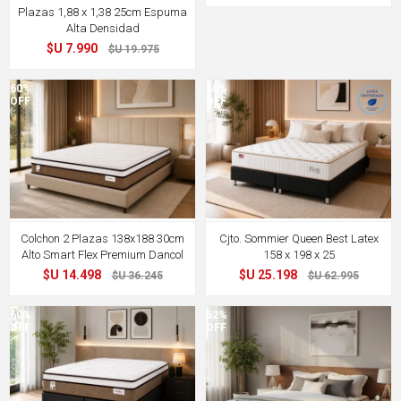
Plazas 1,88 x 1,38 25cm Espuma
Alta Densidad
$U 7.990
$U 19.975
60%
60%
OFF
OFF
Colchon 2 Plazas 138x188 30cm
Cjto. Sommier Queen Best Latex
Alto Smart Flex Premium Dancol
158 x 198 x 25
$U 14.498
$U 25.198
$U 36.245
$U 62.995
60%
62%
OFF
OFF