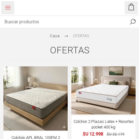
Casa
OFERTAS
OFERTAS
60%
60%
OFF
OFF
Colchon 2 Plazas Latex + Resortes
pocket 400 kg
$U 12.998
$U 32.179
Colchón APL BRAL 105FM 2