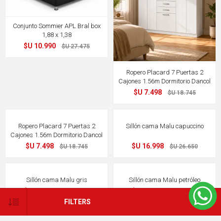
Conjunto Sommier APL Bral box
1,88 x 1,38
$U 10.990
$U 27.475
Ropero Placard 7 Puertas 2
Cajones 1.56m Dormitorio Dancol
$U 7.498
$U 18.745
60%
36%
OFF
OFF
FILTERS